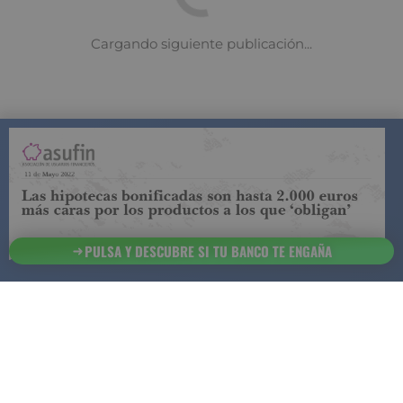
restricciones a las comisiones en
seguros de vida propuestas por
Bruselas
PULSA Y DESCUBRE SI TU BANCO TE ENGAÑA
12 de septiembre 2023
Adecose, Amaef, Consejo General y Unespa han
presentado una posición común en respuesta a las
modificaciones planteadas por la Comisión Europea
a la Directiva de Distribución de Seguros y al