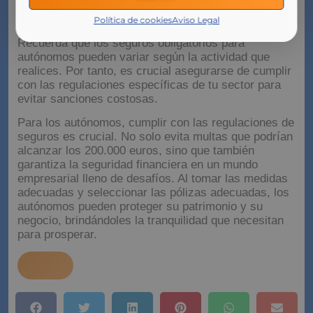
parte esencial de la gestión empresarial de un
autónomo y no deben pasarse por alto.
Política de cookies
Aviso Legal
Recuerda que los seguros obligatorios para
autónomos pueden variar según la actividad que
realices. Por tanto, es crucial asegurarse de cumplir
con las regulaciones específicas de tu sector para
evitar sanciones costosas.
Para los autónomos, cumplir con las regulaciones de
seguros es crucial. No solo evita multas que podrían
alcanzar los 200.000 euros, sino que también
garantiza la seguridad financiera en un mundo
empresarial lleno de desafíos. Al tomar las medidas
adecuadas y seleccionar las pólizas adecuadas, los
autónomos pueden proteger su patrimonio y su
negocio, brindándoles la tranquilidad que necesitan
para prosperar.