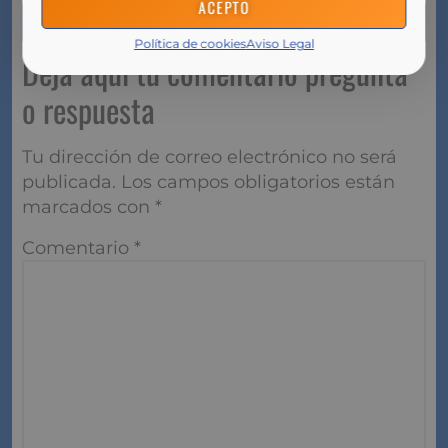
ACEPTO
Política de cookies
Aviso Legal
Deja aquí tu comentario pregunta
o respuesta
Tu dirección de correo electrónico no será
publicada.
Los campos obligatorios están
marcados con
*
Comentario
*