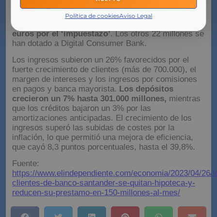
del impuesto a la banca. En este trimestre se han
dotado 202 millones de euros por este gravamen. En
Política de cookies
Aviso Legal
total,
Banco Santander ha pagado 224 millones de
euros por el ‘impuestazo’
. Los otros 22 millones se
han dotado a Digital Consumer Bank.
Los ingresos subieron un 26% favorecidos por el
fuerte crecimiento de clientes (más de 700.000), el
margen de intereses y los ingresos por comisiones
en pagos y banca mayorista.
Los depósitos
crecieron un 7% hasta 301.000 millones,
mientras
que los créditos bajaron un 3% por las
amortizaciones anticipadas. El crecimiento de los
ingresos superó las subidas de costes por la
inflación, lo que permitió una mejora de eficiencia,
que cayó 8,3 puntos porcentuales, hasta el 39,8%.
Fuente:
https://www.elindependiente.com/economia/2023/04/26/l
clientes-de-banco-santander-se-quitan-hipoteca-y-
reducen-su-prestamo-en-150-millones-al-mes/