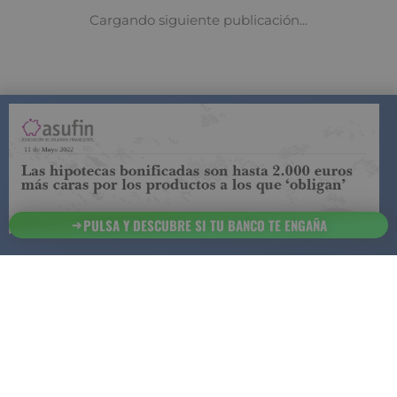
COMPARADOR DE SEGUROS DE VIDA
SUJETO A LA
REGULACIÓN DE LA DIRECCIÓN GENERAL DE
SEGUROS
PULSA Y DESCUBRE SI TU BANCO TE ENGAÑA
ESTA ES LA
INFORMACIÓN
SOBRE
SEGURCHOLLO QUE DEBES DE CONOCER:
91 218
93 299
Contacto
NOTA LEGAL
45 83
85 07