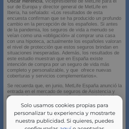
Oscar Herencia
, vicepresidente de MetLife para el
sur de Europa y director general de MetLife en
Iberia, ha señalado: «Los resultados de esta
encuesta confirman que se ha producido un profundo
cambio en la percepción de los españoles. Si antes
de la pandemia, los seguros de vida a menudo se
veían como una «obligación» al comprar una casa
con una hipoteca, actualmente los españoles valoran
el nivel de protección que estos seguros brindan en
situaciones inesperadas. Además, los resultados de
este estudio muestran que en España existe
intención de compra por un seguro de vida más
completo y personalizable, y que ofrece nuevas
coberturas y servicios complementarios».
Se recuerda que, en junio, MetLife España anunció la
entrada en el mercado de seguros de Asistencia y
Otros daños a los bienes. «Los clientes de MetLife
actualmente pueden
activar servicios y coberturas
Solo usamos cookies propias para
adicionales en su seguro de Vida o Accidentes
personalizar tu experiencia y mostrarte
personales
. Esta oferta diferenciadora ofrece una
cobertura flexible y personalizable para las
nuestra publicidad. Si quieres, puedes
diferentes necesidades de la vida diaria: hogar,
configurarlas
aquí
o aceptarlas