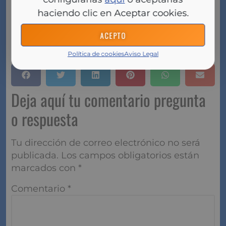
dental, automóvil, compra protegida y asesoramiento
haciendo clic en Aceptar cookies.
legal entre otros», se concluye.
ACEPTO
Fuente:
segurosnews.com
Política de cookies
Aviso Legal
Deja aquí tu comentario pregunta
o respuesta
Tu dirección de correo electrónico no será
publicada.
Los campos obligatorios están
marcados con
*
Comentario
*