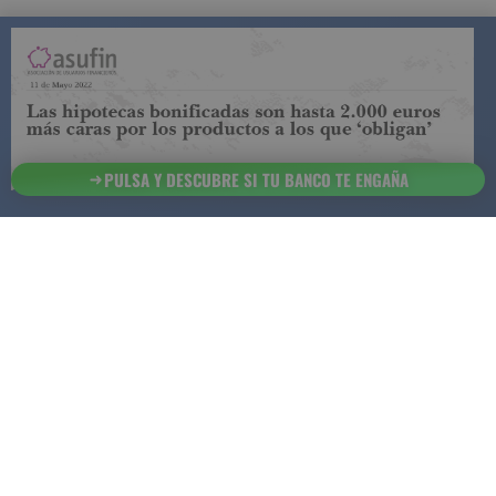
COMPARADOR DE SEGUROS DE VIDA
SUJETO A LA
REGULACIÓN DE LA DIRECCIÓN GENERAL DE
SEGUROS
PULSA Y DESCUBRE SI TU BANCO TE ENGAÑA
ESTA ES LA
INFORMACIÓN
SOBRE
SEGURCHOLLO QUE DEBES DE CONOCER:
91 218
93 299
Contacto
NOTA LEGAL
45 83
85 07