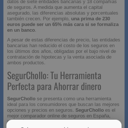
datos de siete entidades bancarias y 18 compañías
de seguros. A medida que aumenta el capital
asegurado, las diferencias absolutas y porcentuales
también crecen. Por ejemplo,
una prima de 230
euros puede ser un 65% más cara si se formaliza
en un banco
.
A pesar de estas diferencias de precio, las entidades
bancarias han reducido el costo de los seguros en
los últimos dos años, obligadas por el bajo nivel de
contratación de hipotecas y la venta asociada de
ambos productos.
SegurChollo: Tu Herramienta
Perfecta para Ahorrar dinero
SegurChollo
se presenta como una herramienta
ideal para los consumidores que buscan las mejores
opciones y precios en seguros.
SegurChollo
es el
mejor comparador online de seguros en España,
permitiéndote encontrar los mejores precios con las
mismas coberturas que ofrecen otras compañías.