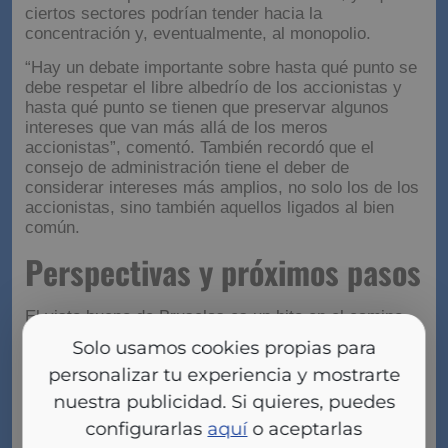
ciertos sectores podrían tender hacia la
concentración y, eventualmente, al monopolio.
“Hay un debate importante sobre hasta qué punto se
debe respetar el libre albedrío de los accionistas y
hasta qué punto se tienen que preservar algunos
intereses que van más allá de los meros
accionistas”, comentó. También recordó que el
consejo de administración tiene el deber de
considerar intereses más amplios, no solo los de los
accionistas, sino también aquellos ligados al bien
común.
Perspectivas y próximos pasos
El visto bueno de Bruselas es un hito en el camino
hacia la potencial fusión entre BBVA y Sabadell. Sin
Solo usamos cookies propias para
embargo, los informes pendientes de la CNMC y la
personalizar tu experiencia y mostrarte
CNMV serán determinantes para definir el futuro de
la operación.
nuestra publicidad. Si quieres, puedes
configurarlas
aquí
o aceptarlas
Mientras tanto, el debate sobre los posibles efectos