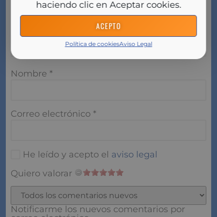
haciendo clic en Aceptar cookies.
ACEPTO
Política de cookies
Aviso Legal
Nombre
*
Correo electrónico
*
He leído y acepto el
aviso legal
Quiero valorar
Notificarme los nuevos comentarios por