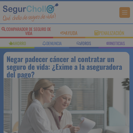
COMPARADOR DE SEGURO DE
AYUDA
PENALIZACIÓN
VIDA
AHORRO
DENUNCIA
FOROS
NOTICIAS
Negar padecer cáncer al contratar un
seguro de vida: ¿Exime a la aseguradora
del pago?