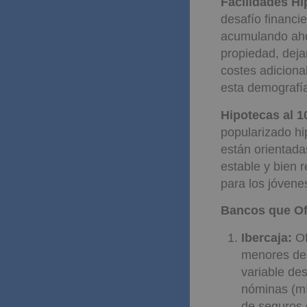
disponibles y l
Facilidades Hi
desafío financi
acumulando ahor
propiedad, deja
costes adicion
esta demografí
Hipotecas al 
popularizado hi
están orientad
estable y bien 
para los jóvene
Bancos que Of
Ibercaja:
Of
menores de 
variable de