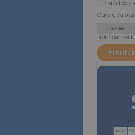
He leído y a
Quiero valorar
Notificarme los