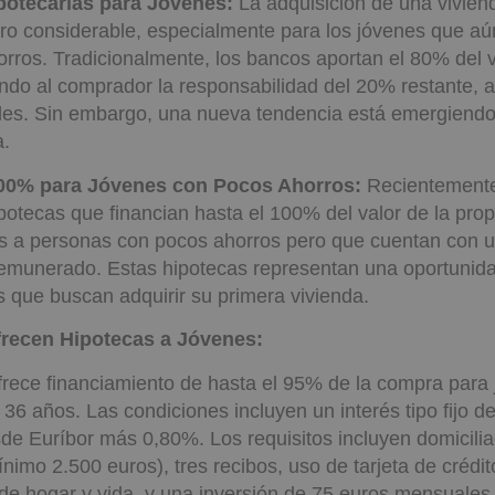
os requisitos necesarios para acceder a estas oportunida
potecarias para Jóvenes:
La adquisición de una vivien
ero considerable, especialmente para los jóvenes que aú
ros. Tradicionalmente, los bancos aportan el 80% del v
ndo al comprador la responsabilidad del 20% restante, 
ales. Sin embargo, una nueva tendencia está emergiendo
a.
100% para Jóvenes con Pocos Ahorros:
Recientemente
potecas que financian hasta el 100% del valor de la pro
as a personas con pocos ahorros pero que cuentan con 
remunerado. Estas hipotecas representan una oportunidad
s que buscan adquirir su primera vivienda.
recen Hipotecas a Jóvenes:
rece financiamiento de hasta el 95% de la compra para
36 años. Las condiciones incluyen un interés tipo fijo d
sde Euríbor más 0,80%. Los requisitos incluyen domicili