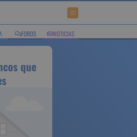
IA
FOROS
NOTICIAS
s:
e