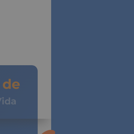
de
Vida