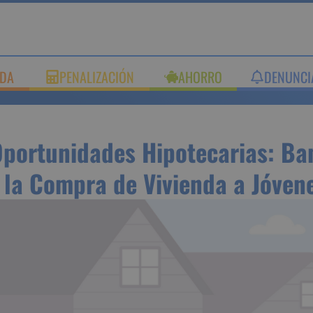
UDA
PENALIZACIÓN
AHORRO
DENUNC
Oportunidades Hipotecaria
que Facilitan la Compra d
a a Jóvenes