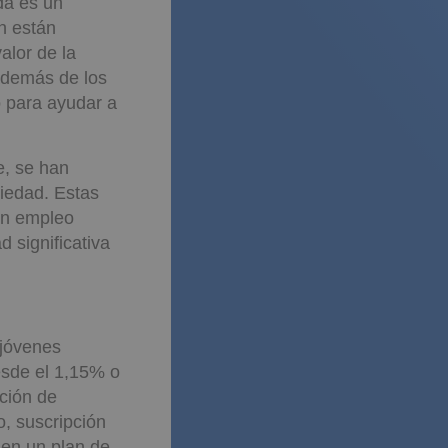
des.
da es un
n están
alor de la
además de los
 para ayudar a
, se han
piedad. Estas
un empleo
 significativa
 jóvenes
esde el 1,15% o
ación de