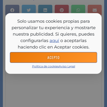
Deja aquí tu comentario pregunta
Solo usamos cookies propias para
personalizar tu experiencia y mostrarte
o respuesta
nuestra publicidad. Si quieres, puedes
configurarlas
aquí
o aceptarlas
Tu dirección de correo electrónico no será
haciendo clic en Aceptar cookies.
publicada.
Los campos obligatorios están
marcados con
*
ACEPTO
Comentario
*
Política de cookies
Aviso Legal