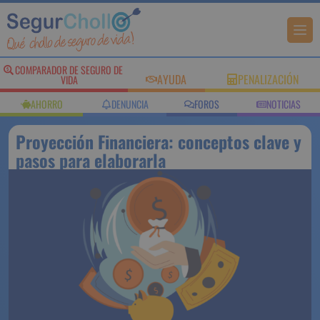
COMPARADOR DE
AYUDA
PENALIZACIÓN
SEGURO DE VIDA
AHORRO
DENUNCIA
FOROS
NOTICIAS
Proyección Financiera: conceptos
clave y pasos para elaborarla