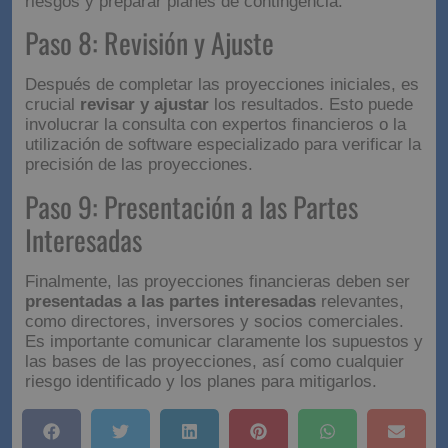
El
análisis de sensibilidad
implica evaluar cómo
cambiarían las proyecciones financieras bajo
diferentes escenarios. Esto puede incluir variaciones
en las tasas de crecimiento de los ingresos, cambios
en los costes de los insumos, o fluctuaciones en los
tipos de interés. Este análisis ayuda a identificar los
riesgos y preparar planes de contingencia.
Paso 8: Revisión y Ajuste
Después de completar las proyecciones iniciales, es
crucial
revisar y ajustar
los resultados. Esto puede
involucrar la consulta con expertos financieros o la
utilización de software especializado para verificar la
precisión de las proyecciones.
Paso 9: Presentación a las
Partes Interesadas
Finalmente, las proyecciones financieras deben ser
presentadas a las partes interesadas
relevantes,