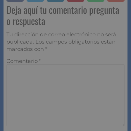
como directores, inversores y socios comerciales.
Es importante comunicar claramente los supuestos y
las bases de las proyecciones, así como cualquier
riesgo identificado y los planes para mitigarlos.
Deja aquí tu comentario
pregunta o respuesta
Tu dirección de correo electrónico no será
publicada.
Los campos obligatorios están
marcados con
*
Comentario
*