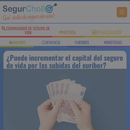
COMPARADOR DE SEGURO DE
AYUDA
PENALIZACIÓN
VIDA
AHORRO
DENUNCIA
FOROS
NOTICIAS
¿Puede incrementar el capital del seguro
de vida por las subidas del euribor?