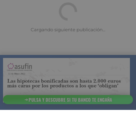
COMPARADOR DE SEGUROS DE VIDA
SUJETO A LA
REGULACIÓN DE LA DIRECCIÓN GENERAL DE
SEGUROS
PULSA Y DESCUBRE SI TU BANCO TE ENGAÑA
ESTA ES LA
INFORMACIÓN
SOBRE
SEGURCHOLLO QUE DEBES DE CONOCER:
91 218
93 299
Contacto
NOTA LEGAL
45 83
85 07