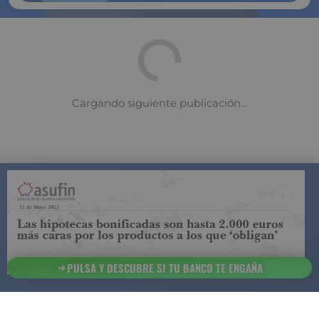
COMPARADOR DE SEGUROS DE VIDA
SUJETO A LA
REGULACIÓN DE LA DIRECCIÓN GENERAL DE
SEGUROS
PULSA Y DESCUBRE SI TU BANCO TE ENGAÑA
ESTA ES LA
INFORMACIÓN
SOBRE
SEGURCHOLLO QUE DEBES DE CONOCER:
91 218
93 299
Contacto
NOTA LEGAL
45 83
85 07