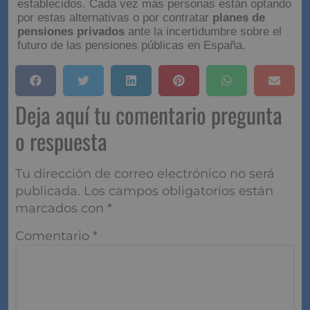
Es posible
rechazar el incremento de la edad de
jubilación
a través de modalidades como la
jubilación anticipada
o la
jubilación parcial
,
siempre y cuando se cumplan los requisitos
establecidos. Cada vez más personas están optando
por estas alternativas o por contratar
planes de
pensiones privados
ante la incertidumbre sobre el
futuro de las pensiones públicas en España.
Deja aquí tu comentario
pregunta o respuesta
Tu dirección de correo electrónico no será
publicada.
Los campos obligatorios están
marcados con
*
Comentario
*