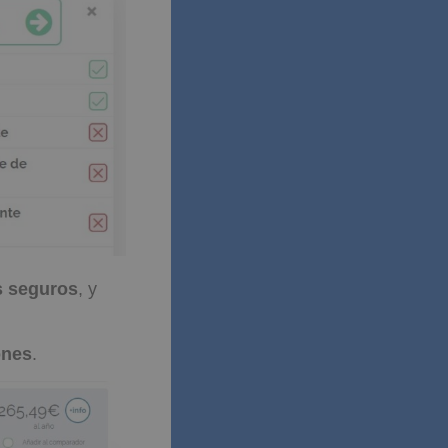
os seguros
, y
ones
.