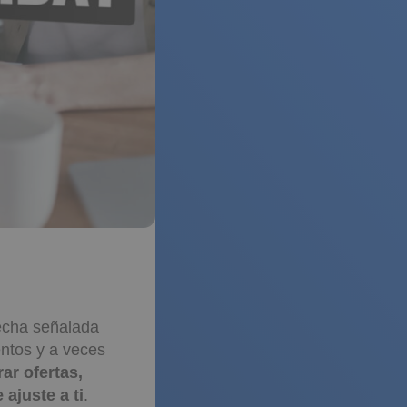
fecha señalada
ntos y a veces
ar ofertas,
ajuste a ti
.