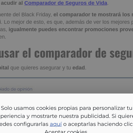
 acudir al
Comparador de Seguros de Vida
.
ente del Black Friday,
el comparador te mostrará los
i
. Lo mejor de esto, es que, además de ver los mejores 
cas,
igualmente puedes encontrar promociones prov
sen.
 usar el comparador de
os?
ital
que quieres asegurar y tu
edad
.
lo usamos cookies propias para personalizar tu experien
ostrarte nuestra publicidad. Si quieres, puedes configura
aquí
o aceptarlas haciendo clic en Aceptar cookies.