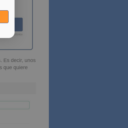
s
. Es decir, unos
s que quiere