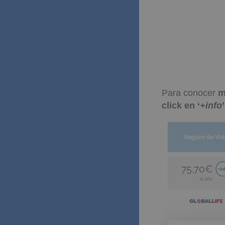
Para conocer
m
click en ‘
+info
’