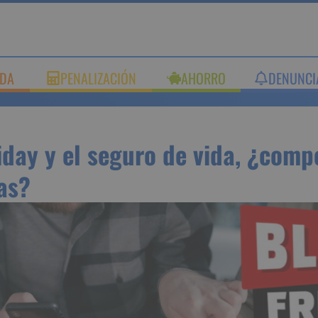
UDA
PENALIZACIÓN
AHORRO
DENUNC
riday y el seguro de vida,
nsan las ofertas?