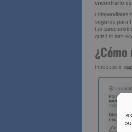
encontrarlo es
Independientem
seguros para t
tus característi
quizá te intere
¿Cómo
segur
Introduce el
cap
So
y m