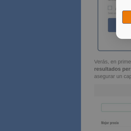
Verás, en prime
resultados pe
asegurar un cap