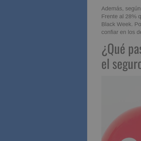
Además, según
Frente al 28% 
Black Week. Po
confiar en los 
¿Qué p
Friday 