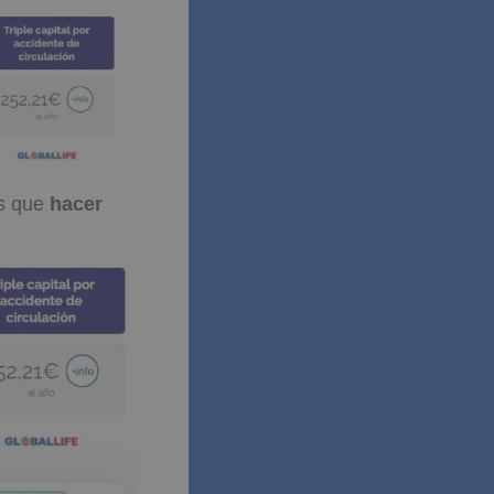
ás que
hacer