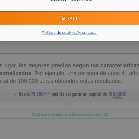
ACEPTO
Política de cookies
Aviso Legal
r lugar,
los mejores precios según tus característica
rsonalizados
. Por ejemplo, una persona de unos 41 año
ital de 100.000 euros obtendría estos resultados.