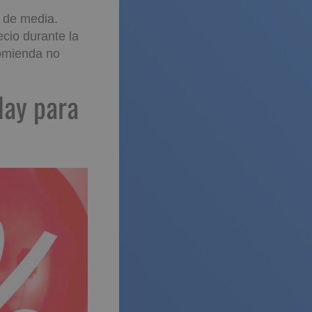
de media.
cio durante la
omienda no
lack