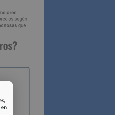
 mejores
precios según
echosas
que
cia
rlas