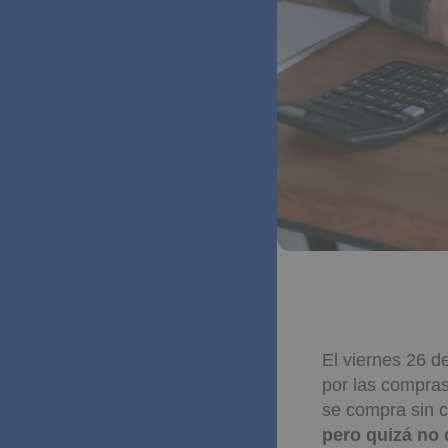
El viernes 26 d
por las compra
se compra sin c
pero quizá no 