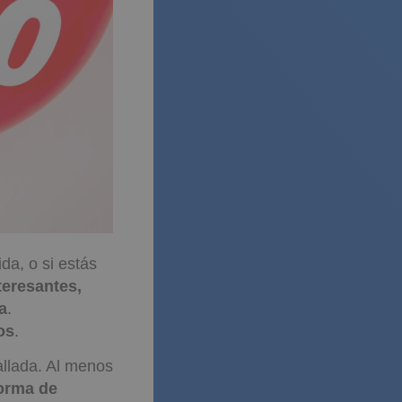
da, o si estás
teresantes,
a
.
os
.
llada. Al menos
forma de