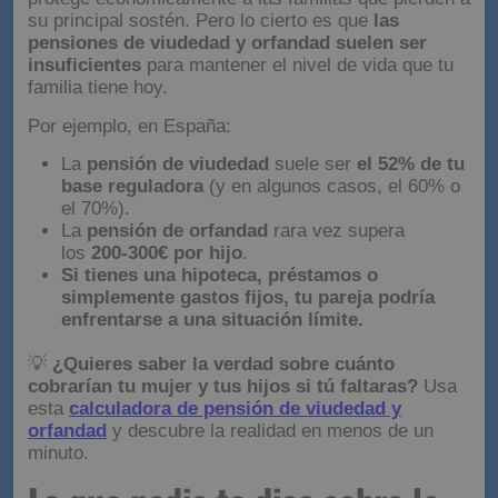
su principal sostén. Pero lo cierto es que
las
pensiones de viudedad y orfandad suelen ser
insuficientes
para mantener el nivel de vida que tu
familia tiene hoy.
Por ejemplo, en España:
La
pensión de viudedad
suele ser
el 52% de tu
base reguladora
(y en algunos casos, el 60% o
el 70%).
La
pensión de orfandad
rara vez supera
los
200-300€ por hijo
.
Si tienes una hipoteca, préstamos o
simplemente gastos fijos, tu pareja podría
enfrentarse a una situación límite.
💡
¿Quieres saber la verdad sobre cuánto
cobrarían tu mujer y tus hijos si tú faltaras?
Usa
esta
calculadora de pensión de viudedad y
orfandad
y descubre la realidad en menos de un
minuto.