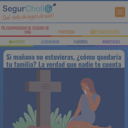
COMPARADOR DE SEGURO DE
AYUDA
PENALIZACIÓN
VIDA
AHORRO
DENUNCIA
FOROS
NOTICIAS
Si mañana no estuvieras, ¿cómo quedaría
tu familia? La verdad que nadie te cuenta