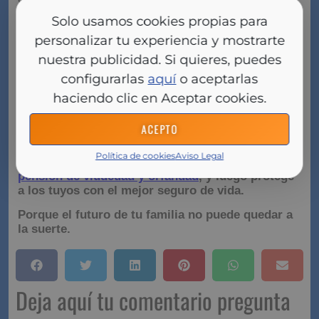
vida
. Con una póliza adecuada, tu pareja podrá
Solo usamos cookies propias para
recibir una cantidad suficiente para cubrir la
personalizar tu experiencia y mostrarte
hipoteca, los estudios de los niños y mantener el
mismo nivel de vida.
nuestra publicidad. Si quieres, puedes
configurarlas
aquí
o aceptarlas
Lo mejor es que
un seguro de vida cuesta mucho
menos de lo que imaginas
y puedes compararlo
haciendo clic en Aceptar cookies.
fácilmente en minutos.
¿Te imaginas perder a tu
familia por no haber pensado en esto a tiempo?
ACEPTO
➡️
No esperes más. Primero, calcula cuánto
Política de cookies
Aviso Legal
recibirían si faltaras con la
calculadora de
pensión de viudedad y orfandad
, y luego protege
a los tuyos con el mejor seguro de vida.
Porque el futuro de tu familia no puede quedar a
la suerte.
Deja aquí tu comentario pregunta