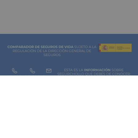
COMPARADOR DE SEGUROS DE VIDA
SUJETO A LA
REGULACIÓN DE LA DIRECCIÓN GENERAL DE
SEGUROS
ESTA ES LA
INFORMACIÓN
SOBRE
SEGURCHOLLO QUE DEBES DE CONOCER:
91 218
93 299
Contacto
NOTA LEGAL
45 83
85 07