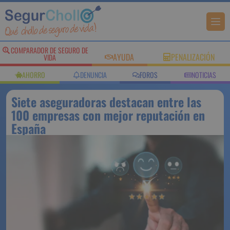
COMPARADOR DE SEGURO DE
AYUDA
PENALIZACIÓN
VIDA
AHORRO
DENUNCIA
FOROS
NOTICIAS
Siete aseguradoras destacan entre las
100 empresas con mejor reputación en
España