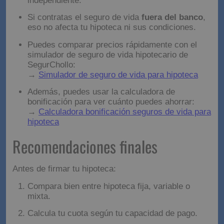
lo que debes saber
Es habitual que el banco
exija un seguro de
vida
, pero no tiene potestad para obligarte a
contratarlo con ellos.
Contratarlo con la propia entidad bancaria suele
salir
3 o 4 veces más caro
que hacerlo de forma
independiente.
Si contratas el seguro de vida
fuera del banco
,
eso no afecta tu hipoteca ni sus condiciones.
Puedes comparar precios rápidamente con el
simulador de seguro de vida hipotecario de
SegurChollo:
→
Simulador de seguro de vida para hipoteca
Además, puedes usar la calculadora de
bonificación para ver cuánto puedes ahorrar:
→
Calculadora bonificación seguros de vida para
hipoteca