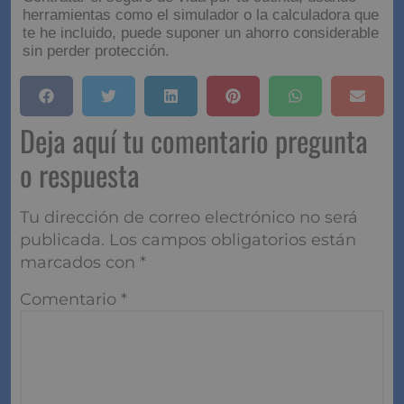
Una hipoteca no es solo un contrato financiero: es un
compromiso a medio o largo plazo que impacta tu
vida diaria. Si entiendes
cada uno de los elementos
—tipos, costes, documentos, vinculaciones—
podrás tomar decisiones con seguridad.
Y recuerda:
el mayor ahorro no suele venir de la
cuota en sí, sino de los productos vinculados
.
Contratar el seguro de vida por tu cuenta, usando
herramientas como el simulador o la calculadora que
te he incluido, puede suponer un ahorro considerable
sin perder protección.
Deja aquí tu comentario
pregunta o respuesta
Tu dirección de correo electrónico no será