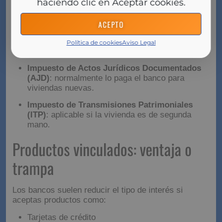
en Aceptar cookies.
Estos documentos deben darte con tiempo para
ACEPTO
revisarlos. Puedes (y es recomendable) acudir a un
notario para que te asesore gratuitamente antes de
Política de cookies
Aviso Legal
firmar.
Gastos e impuestos que
debes prever
Tasación
: suele correr a tu cargo.
Notaría, registro y gestoría
: muchas veces los
asume el banco, salvo determinadas
condiciones.
Impuesto de Actos Jurídicos Documentados
(AJD)
: normalmente lo paga el banco para
viviendas nuevas.
Impuesto de Transmisiones Patrimoniales
(ITP)
: aplicable si la vivienda es de segunda
mano.