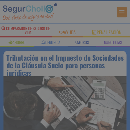
COMPARADOR DE SEGURO DE
AYUDA
PENALIZACIÓN
VIDA
AHORRO
DENUNCIA
FOROS
NOTICIAS
Tributación en el Impuesto de Sociedades
de la Cláusula Suelo para personas
jurídicas