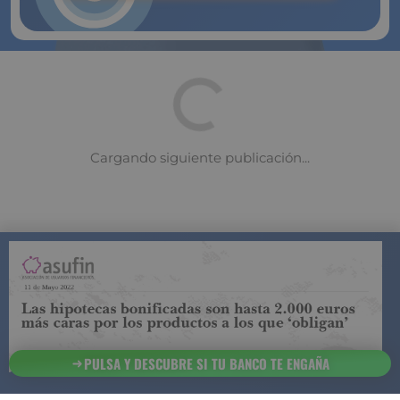
COMPARADOR DE SEGUROS DE VIDA
SUJETO A LA
REGULACIÓN DE LA DIRECCIÓN GENERAL DE
SEGUROS
PULSA Y DESCUBRE SI TU BANCO TE ENGAÑA
ESTA ES LA
INFORMACIÓN
SOBRE
SEGURCHOLLO QUE DEBES DE CONOCER:
91 218
93 299
Contacto