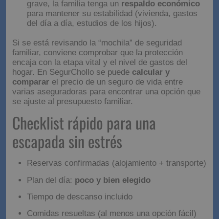
ante imprevistos.
Seguro de viaje
: puede ayudar con asistencia
médica, cancelaciones, pérdida de equipaje o
incidencias durante el trayecto.
Seguro de vida
: aunque no se asocia al viaje, sí
forma parte de una planificación familiar
responsable. Sirve para que, si ocurre algo
grave, la familia tenga un
respaldo económico
para mantener su estabilidad (vivienda, gastos
del día a día, estudios de los hijos).
Si se está revisando la “mochila” de seguridad
familiar, conviene comprobar que la protección
encaja con la etapa vital y el nivel de gastos del
hogar. En SegurChollo se puede
calcular y
comparar
el precio de un seguro de vida entre
varias aseguradoras para encontrar una opción que
se ajuste al presupuesto familiar.
Checklist rápido para una