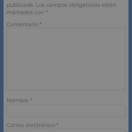
Deja aquí tu comentario
pregunta o respuesta
Tu dirección de correo electrónico no será
publicada.
Los campos obligatorios están
marcados con
*
Comentario
*