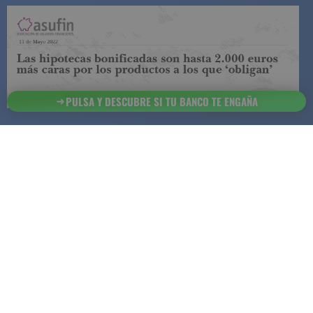
Cómo elegir un Seguro de Vida
adecuado para tu familia
PULSA Y DESCUBRE SI TU BANCO TE ENGAÑA
20 de enero 2026
Explora consejos esenciales para seleccionar un
seguro de vida que garantice la seguridad
financiera de tu familia en tu ausencia, adaptado
a tus necesidades y condiciones de vida.