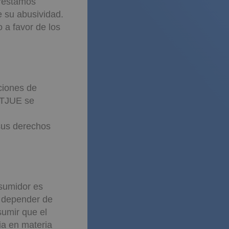
opea (TJUE) ha
préstamos
e su abusividad.
o a favor de los
ciones de
 TJUE se
 sus derechos
sumidor es
n depender de