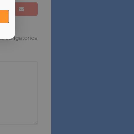
de la hipoteca o
va para la
puesta
torios están