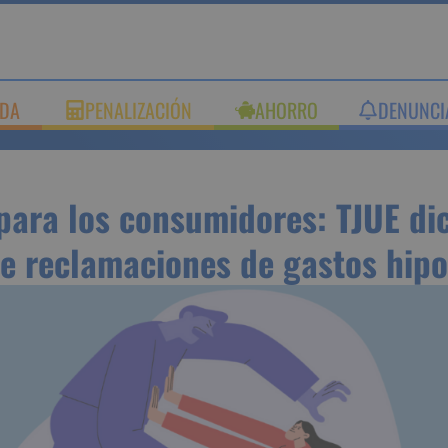
UDA
PENALIZACIÓN
AHORRO
DENUNC
a para los consumidores: T
na a favor de reclamacione
hipotecarios