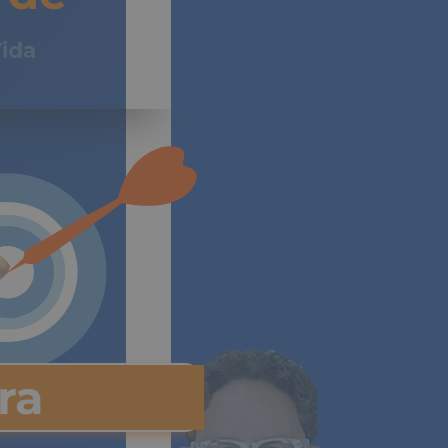
de
Vida