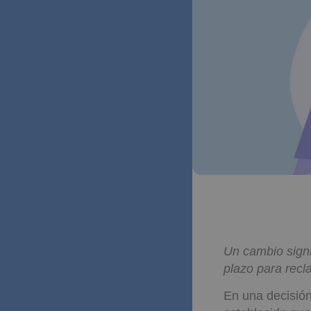
Un cambio signi
plazo para recl