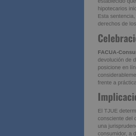
En una decisión
establecido que
hipotecarios in
Esta sentencia, 
derechos de lo
Celebra
FACUA-Consum
devolución de 
posicione en lí
considerablemen
frente a práctic
Implicac
El TJUE determ
consciente del 