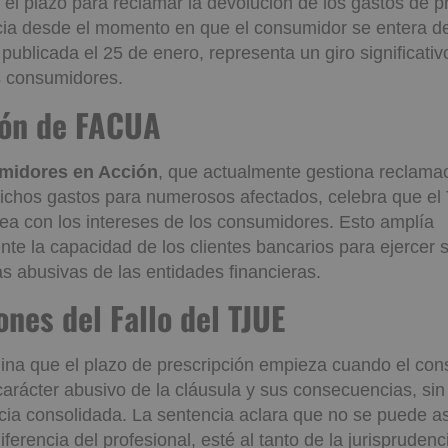
 trascendental, el Tribunal de Justicia de la Unión Eur
 el plazo para reclamar la devolución de los gastos de 
icia desde el momento en que el consumidor se entera d
publicada el 25 de enero, representa un giro significativ
s consumidores.
ción de FACUA
idores en Acción
, que actualmente gestiona reclama
dichos gastos para numerosos afectados, celebra que el
nea con los intereses de los consumidores. Esto amplía
te la capacidad de los clientes bancarios para ejercer
as abusivas de las entidades financieras.
iones del Fallo del TJUE
ina que el plazo de prescripción empieza cuando el con
carácter abusivo de la cláusula y sus consecuencias, si