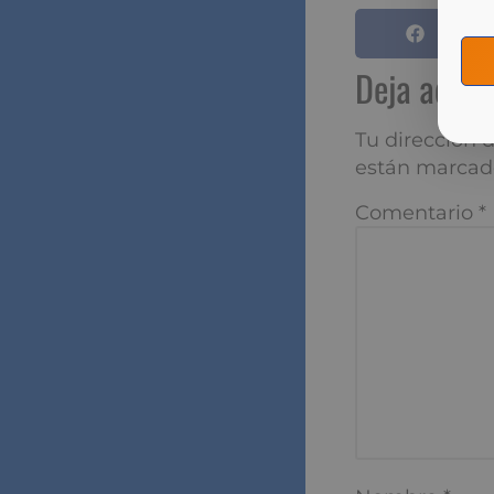
Esto se aplica 
el momento del 
restitución de 
Deja aqu
Tu dirección de
marcados con
*
Comentario
*