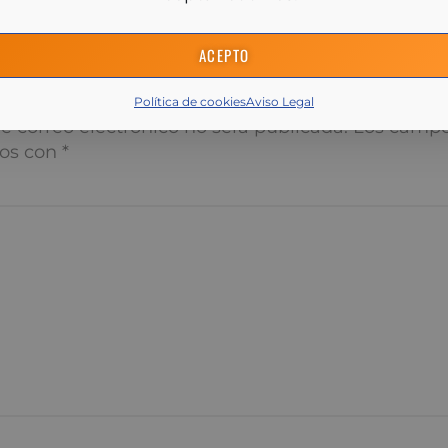
sin importar la sentencia del Supremo, la fecha de firma 
pago de dichos gastos, abriendo una ventana significati
ACEPTO
los derechos e intereses de los consumidores.
Política de cookies
Aviso Legal
í tu comentario pregunta o res
 correo electrónico no será publicada.
Los campos obliga