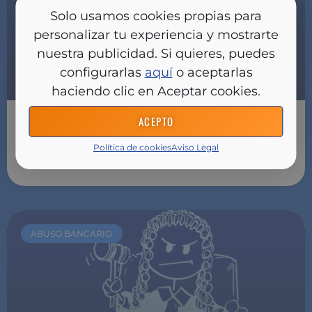
Solo usamos cookies propias para
personalizar tu experiencia y mostrarte
nuestra publicidad. Si quieres, puedes
configurarlas
aquí
o aceptarlas
haciendo clic en Aceptar cookies.
ACEPTO
VENTAJAS FISCALES DEL SEGURO DE
VIDA: AHORRO AL HACER LA
Política de cookies
Aviso Legal
DECLARACIÓN
ABUSO BANCARIO